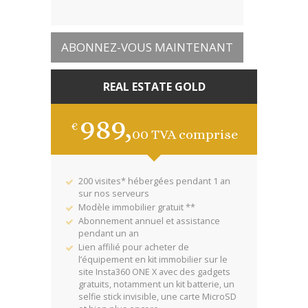
ABONNEZ-VOUS MAINTENANT
REAL ESTATE GOLD
989,
€
00
TVA comprise
200 visites* hébergées pendant 1 an
sur nos serveurs
Modèle immobilier gratuit **
Abonnement annuel et assistance
pendant un an
Lien affilié pour acheter de
l’équipement en kit immobilier sur le
site Insta360 ONE X avec des gadgets
gratuits, notamment un kit batterie, un
selfie stick invisible, une carte MicroSD